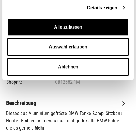
24,95 €*
Details zeigen
Preise inkl. MwSt. zzgl. Versandkosten
auswählen
Ausführung
Alle zulassen
Auswahl erlauben
Auswahl zurücksetzen
Zum Merkzettel hinzufügen
Ablehnen
Artikelnr.:
211257590.1
Shopnr.:
CB12582.1M
Beschreibung
Dieses aus Aluminium gefräste BMW Tanke &amp; Sitzbank
Höcker Emblem ist genau das richtige für alle BMW Fahrer
die es gerne…
Mehr