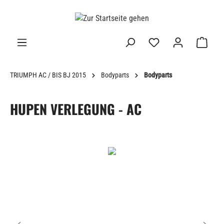
alt springen
TRIUMPH AC / BIS BJ 2015
Bodyparts
Bodyparts
HUPEN VERLEGUNG - AC
Bildergalerie überspringen