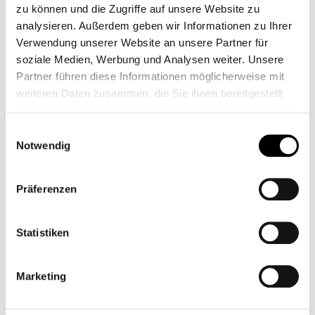
zu können und die Zugriffe auf unsere Website zu
analysieren. Außerdem geben wir Informationen zu Ihrer
24,95 €*
Verwendung unserer Website an unsere Partner für
soziale Medien, Werbung und Analysen weiter. Unsere
Preise inkl. MwSt. zzgl. Versandkosten
Partner führen diese Informationen möglicherweise mit
weiteren Daten zusammen, die Sie ihnen bereitgestellt
Produkt Anzahl: Gib den gewünschten Wert ein od
In den Warenkorb
haben oder die sie im Rahmen Ihrer Nutzung der Dienste
gesammelt haben.
Einwilligungsauswahl
Zum Merkzettel hinzufügen
Notwendig
Artikelnr.:
CBR-AC-BK-0108
Shopnr.:
CB13083
Präferenzen
Beschreibung
Statistiken
Hupen Verlegung an die Seite für Triumph Bonneville /
Thruxton &amp; Scrambler Die Hupe sitzt bei den Luft
Marketing
gekühlten Triumph…
Mehr
Passend für