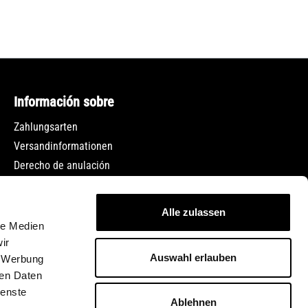
Información sobre
Zahlungsarten
Versandinformationen
Derecho de anulación
Protección de datos
Condiciones generales de contratación
Alle zulassen
Pie de imprenta
le Medien
Empleo
ir
Auswahl erlauben
, Werbung
ren Daten
ienste
Ablehnen