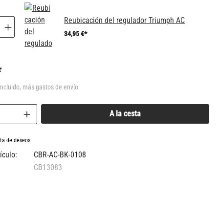
Reubicación del regulador Triumph AC
34,95 €*
*
incluido, más gastos de envío
del producto: introduce la cantidad deseada o
A la cesta
ista de deseos
ículo:
CBR-AC-BK-0108
CB13083