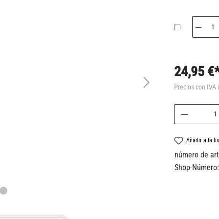
24,95 €
Precios con IVA 
Cantidad 
Añadir a la l
número de art
Shop-Número: