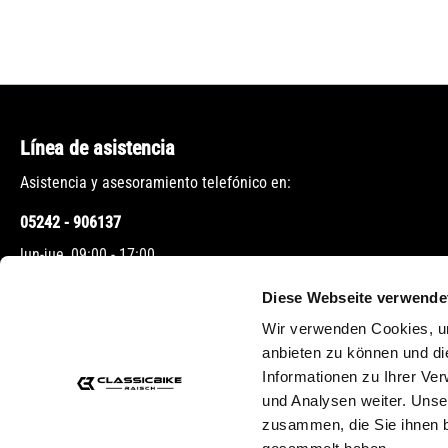
Línea de asistencia
Asistencia y asesoramiento telefónico en:
05242 - 906137
lun-jue, 09:00 - 17:00
vie, 09:00 - 12:00
Diese Webseite verwende
Wir verwenden Cookies, um
O a través de nuestro
formulario de contacto
.
anbieten zu können und di
Informationen zu Ihrer Ve
und Analysen weiter. Unse
zusammen, die Sie ihnen b