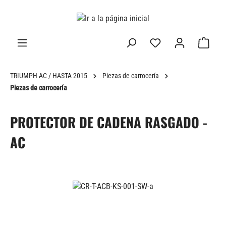
enido principal
TRIUMPH AC / HASTA 2015
Piezas de carrocería
Piezas de carrocería
PROTECTOR DE CADENA RASGADO -
AC
Omitir galería de imágenes