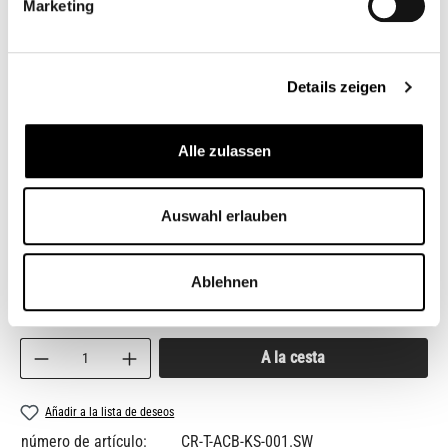
Marketing
Details zeigen
Alle zulassen
Auswahl erlauben
54,95 €*
Ablehnen
Precios con IVA incluido, más gastos de envío
Cantidad del producto: introduce la cantidad de
A la cesta
Añadir a la lista de deseos
número de artículo:
CR-T-ACB-KS-001.SW