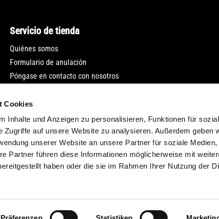
Servicio de tienda
Quiénes somos
Formulario de anulación
Póngase en contacto con nosotros
Boletín
t Cookies
 Inhalte und Anzeigen zu personalisieren, Funktionen für sozia
e Zugriffe auf unsere Website zu analysieren. Außerdem geben w
rwendung unserer Website an unsere Partner für soziale Medien
re Partner führen diese Informationen möglicherweise mit weite
ereitgestellt haben oder die sie im Rahmen Ihrer Nutzung der D
s incluyen IVA más
gastos de envío
y posibles gastos de envío, si no se
Präferenzen
Statistiken
Marketin