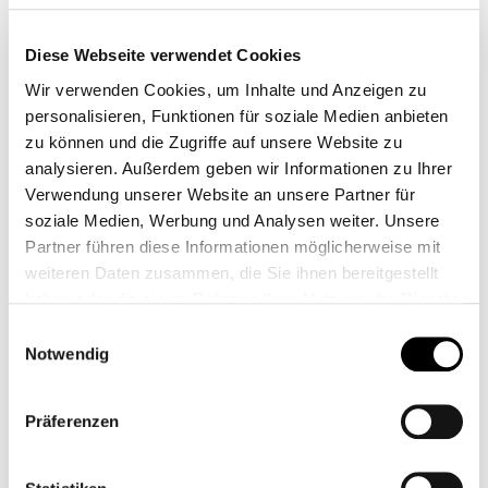
Diese Webseite verwendet Cookies
Wir verwenden Cookies, um Inhalte und Anzeigen zu
personalisieren, Funktionen für soziale Medien anbieten
zu können und die Zugriffe auf unsere Website zu
SQUALO DA CORSA
DB KILLER PER
analysieren. Außerdem geben wir Informationen zu Ihrer
DB-KILLER
BOTTIGLIA NORMAN
HYDE
Verwendung unserer Website an unsere Partner für
CB11526
CB00005
soziale Medien, Werbung und Analysen weiter. Unsere
15,00 €*
119,95 €*
Partner führen diese Informationen möglicherweise mit
weiteren Daten zusammen, die Sie ihnen bereitgestellt
haben oder die sie im Rahmen Ihrer Nutzung der Dienste
gesammelt haben.
Einwilligungsauswahl
Notwendig
Präferenzen