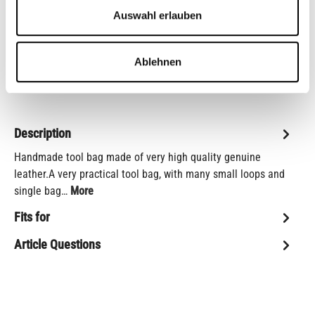
Reset selection
Auswahl erlauben
Add to wishlist
Ablehnen
item number:
TRBL
Shop-number:
CB11597M
Description
Handmade tool bag made of very high quality genuine
leather.A very practical tool bag, with many small loops and
single bag…
More
Fits for
Article Questions