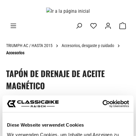
enido principal
TRIUMPH AC / HASTA 2015
Accesorios, desgaste y cuidado
Accesorios
TAPÓN DE DRENAJE DE ACEITE
MAGNÉTICO
Omitir galería de imágenes
Diese Webseite verwendet Cookies
Wir verwenden Cookies, um Inhalte und Anzeigen zu