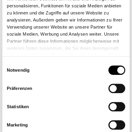
personalisieren, Funktionen für soziale Medien anbieten
zu können und die Zugriffe auf unsere Website zu
analysieren. Außerdem geben wir Informationen zu Ihrer
Verwendung unserer Website an unsere Partner für
soziale Medien, Werbung und Analysen weiter. Unsere
Partner führen diese Informationen möglicherweise mit
weiteren Daten zusammen, die Sie ihnen bereitgestellt
haben oder die sie im Rahmen Ihrer Nutzung der Dienste
8,95 €*
gesammelt haben.
Einwilligungsauswahl
Notwendig
Precios con IVA incluido, más gastos de envío
Cantidad del producto: introduce la cantidad de
A la cesta
Präferenzen
Añadir a la lista de deseos
Statistiken
número de artículo:
7239320
Shop-Número:
CB10826
Marketing