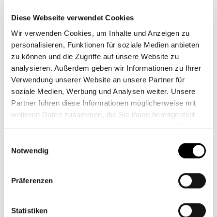
Zum Merkzettel hinzufügen
Diese Webseite verwendet Cookies
Artikelnr.:
4313+2xU150SX
Wir verwenden Cookies, um Inhalte und Anzeigen zu
Shopnr.:
CB12750M
personalisieren, Funktionen für soziale Medien anbieten
zu können und die Zugriffe auf unsere Website zu
analysieren. Außerdem geben wir Informationen zu Ihrer
Beschreibung
Verwendung unserer Website an unsere Partner für
Unit Garage High 2-2 doppel Schalldämpfer Auspuff für BMW
soziale Medien, Werbung und Analysen weiter. Unsere
R12 Modelle.Der Auspuff passt ganz einfach Plug &amp; Play
Partner führen diese Informationen möglicherweise mit
an den…
Mehr
weiteren Daten zusammen, die Sie ihnen bereitgestellt
haben oder die sie im Rahmen Ihrer Nutzung der Dienste
Passend für
gesammelt haben.
Einwilligungsauswahl
Fragen zum Artikel
Notwendig
Präferenzen
Statistiken