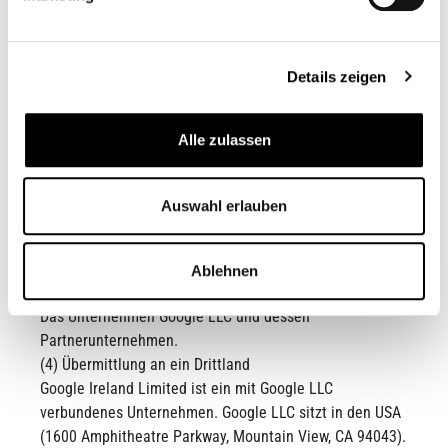
personalisieren, Funktionen für soziale Medien
anzubieten und die Zugriffe auf unsere Website zu
analysieren. Bei Apps werden Gerätekennungen
eingesetzt. Außerdem werden Informationen zu Ihrer
Details zeigen
Verwendung unserer Website an Partner für soziale
Medien, Werbung und Analysen weitergegeben. Diese
Alle zulassen
Partner führen diese Informationen mit weiteren Daten
zusammen, die Sie ihnen bereitgestellt oder die sie im
Rahmen Ihrer Nutzung der Dienste gesammelt haben.
Auswahl erlauben
(2) Rechtsgrundlage
Rechtsgrundlage für diese Verarbeitung ist Art. 6 Abs.1
a) DSGVO.
Ablehnen
(3) Empfängerkategorien
Das Unternehmen Google LLC und dessen
Partnerunternehmen.
(4) Übermittlung an ein Drittland
Google Ireland Limited ist ein mit Google LLC
verbundenes Unternehmen. Google LLC sitzt in den USA
(1600 Amphitheatre Parkway, Mountain View, CA 94043).