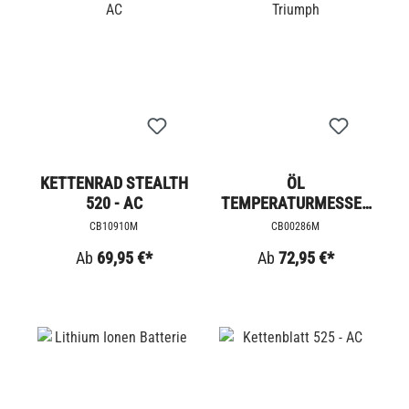
KETTENRAD STEALTH
ÖL
520 - AC
TEMPERATURMESSER
- TRIUMPH
CB10910M
CB00286M
Ab
69,95 €*
Ab
72,95 €*