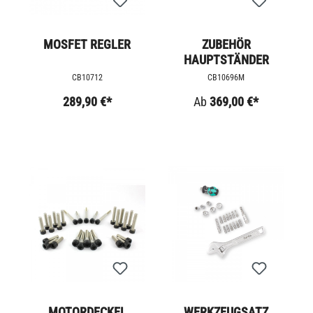
MOSFET REGLER
ZUBEHÖR
HAUPTSTÄNDER
CB10712
CB10696M
289,90 €*
Ab
369,00 €*
MOTORDECKEL
WERKZEUGSATZ