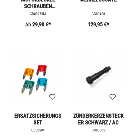
SCHRAUBEN
EDELSTAHL / AC
CB00276M
CB00488
Ab
29,90 €*
129,95 €*
ERSATZSICHERUNGS
ZÜNDERKERZENSTECK
SET
ER SCHWARZ / AC
CB00504
CB00505