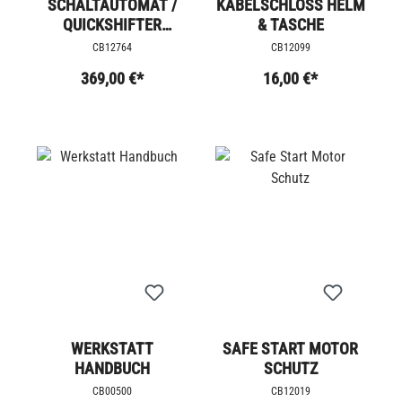
SCHALTAUTOMAT /
KABELSCHLOSS HELM
QUICKSHIFTER
& TASCHE
TRIUMPH - AC
CB12764
CB12099
369,00 €*
16,00 €*
WERKSTATT
SAFE START MOTOR
HANDBUCH
SCHUTZ
CB00500
CB12019