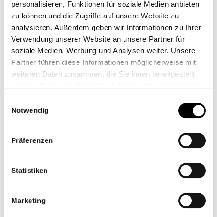
personalisieren, Funktionen für soziale Medien anbieten
zu können und die Zugriffe auf unsere Website zu
analysieren. Außerdem geben wir Informationen zu Ihrer
Verwendung unserer Website an unsere Partner für
soziale Medien, Werbung und Analysen weiter. Unsere
Partner führen diese Informationen möglicherweise mit
weiteren Daten zusammen, die Sie ihnen bereitgestellt
haben oder die sie im Rahmen Ihrer Nutzung der Dienste
KETTENBLATT
SCHEINWERFER
gesammelt haben.
Einwilligungsauswahl
MUTTERN EDELSTAHL
BATTERIE SPAR
Notwendig
- AC
MODUL
CB11511M
CB11366
Ab
39,75 €*
49,95 €*
Präferenzen
Statistiken
Marketing