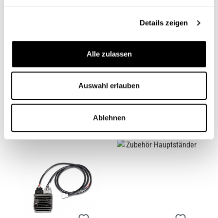
Details zeigen
Alle zulassen
HELMHALTER FÜR
MAGNETISCHE
ORIGINAL FEDERBEIN
ÖLABLASSSCHRAUBE
Auswahl erlauben
CB11043M
CB10826
Ab
55,95 €*
8,95 €*
Ablehnen