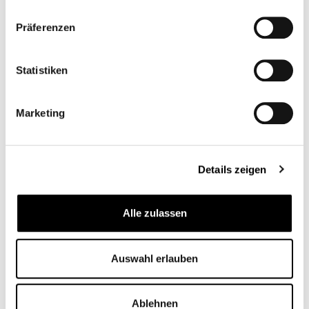
Präferenzen
Statistiken
LENKER
HAND GUARDS
WERKZEUGTASCHE
TRIUMPH SCRAMBLER
Marketing
LEDER
CB11883M
CB11827
Ab
99,95 €*
Ab
169,00 €*
Details zeigen
Alle zulassen
Auswahl erlauben
Ablehnen