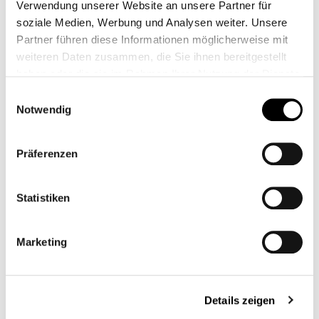
Verwendung unserer Website an unsere Partner für
soziale Medien, Werbung und Analysen weiter. Unsere
Partner führen diese Informationen möglicherweise mit
weiteren Daten zusammen, die Sie ihnen bereitgestellt
haben oder die sie im Rahmen Ihrer Nutzung der Dienste
gesammelt haben.
Einwilligungsauswahl
Notwendig
Präferenzen
Statistiken
SP CONNCET ANTI
SP CONNCET
VIBRATIONS MODUL
UNIVERSAL
Marketing
INTERFACE / HANDY
CB12000M
CB12001
AUFKLEBER
Ab
29,95 €*
24,95 €*
Details zeigen