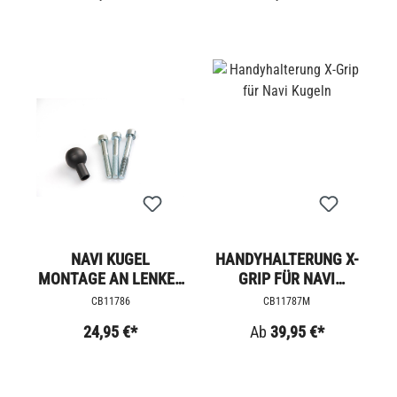
NAVI KUGEL
HANDYHALTERUNG X-
MONTAGE AN LENKER
GRIP FÜR NAVI
ARMATUR
KUGELN
CB11786
CB11787M
24,95 €*
Ab
39,95 €*