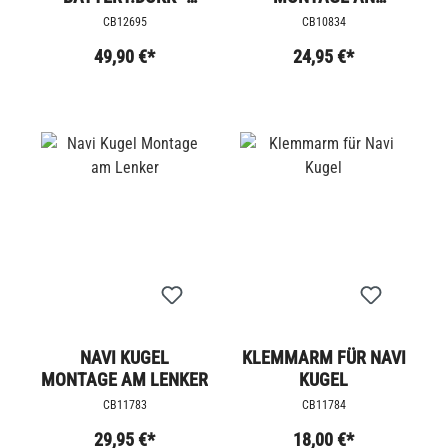
LADEGERÄT
LENKERKLEMMUNG
CB12695
CB10834
49,90 €*
24,95 €*
NAVI KUGEL
KLEMMARM FÜR NAVI
MONTAGE AM LENKER
KUGEL
CB11783
CB11784
29,95 €*
18,00 €*