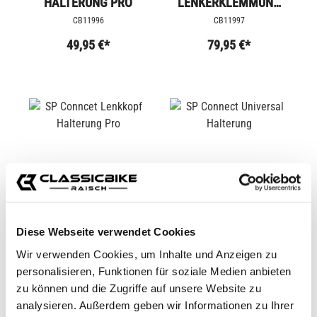
HALTERUNG PRO
LENKERKLEMMUNG
HALTERUNG PRO
CB11996
CB11997
49,95 €*
79,95 €*
Diese Webseite verwendet Cookies
Wir verwenden Cookies, um Inhalte und Anzeigen zu
SP CONNCET
SP CONNECT
personalisieren, Funktionen für soziale Medien anbieten
LENKKOPF
UNIVERSAL
HALTERUNG PRO
HALTERUNG
zu können und die Zugriffe auf unsere Website zu
CB11998
CB11999
analysieren. Außerdem geben wir Informationen zu Ihrer
69,95 €*
29,95 €*