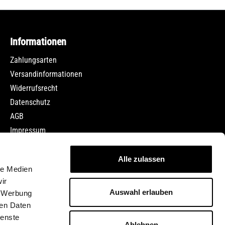
Informationen
Zahlungsarten
Versandinformationen
Widerrufsrecht
Datenschutz
AGB
Impressum
Jobs
Alle zulassen
le Medien
ir
Auswahl erlauben
, Werbung
ren Daten
ienste
nn nicht anders angegeben.
Ablehnen