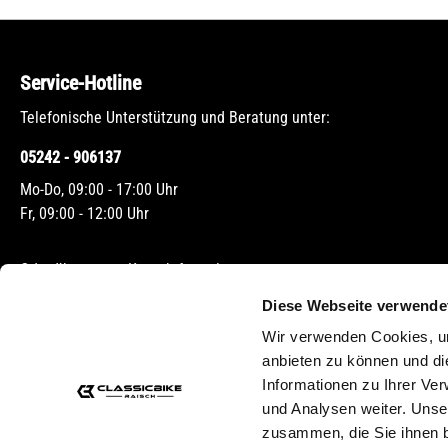
Service-Hotline
Telefonische Unterstützung und Beratung unter:
05242 - 906137
Mo-Do, 09:00 - 17:00 Uhr
Fr, 09:00 - 12:00 Uhr
Oder über unser
Kontaktformular
.
Diese Webseite verwende
Wir verwenden Cookies, um
anbieten zu können und di
Informationen zu Ihrer Ve
und Analysen weiter. Unse
zusammen, die Sie ihnen b
* Alle Preise inkl. gesetzl.