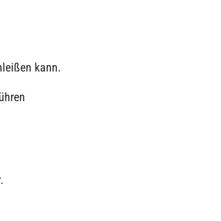
hleißen kann.
führen
.