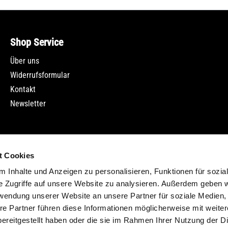
Shop Service
Über uns
Widerrufsformular
Kontakt
Newsletter
t Cookies
 Inhalte und Anzeigen zu personalisieren, Funktionen für sozia
e Zugriffe auf unsere Website zu analysieren. Außerdem geben w
rwendung unserer Website an unsere Partner für soziale Medien
re Partner führen diese Informationen möglicherweise mit weite
ereitgestellt haben oder die sie im Rahmen Ihrer Nutzung der D
 Mehrwertsteuer zzgl.
Versandkosten
und ggf. Nachnahmegebühren, we