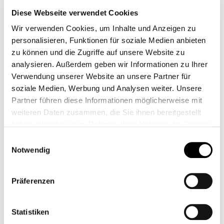
Diese Webseite verwendet Cookies
Wir verwenden Cookies, um Inhalte und Anzeigen zu
personalisieren, Funktionen für soziale Medien anbieten
zu können und die Zugriffe auf unsere Website zu
analysieren. Außerdem geben wir Informationen zu Ihrer
Verwendung unserer Website an unsere Partner für
soziale Medien, Werbung und Analysen weiter. Unsere
Partner führen diese Informationen möglicherweise mit
weiteren Daten zusammen, die Sie ihnen bereitgestellt
haben oder die sie im Rahmen Ihrer Nutzung der Dienste
BREMSBELAG VORNE
BREMSBELAG VORNE
gesammelt haben.
Einwilligungsauswahl
- SPEEDTWIN /
FÜR ORIGINALZANGE
Notwendig
SCRAMBLER 900
LC
CB12523M
CB11066M
Ab
44,95 €*
Ab
39,95 €*
Präferenzen
Statistiken