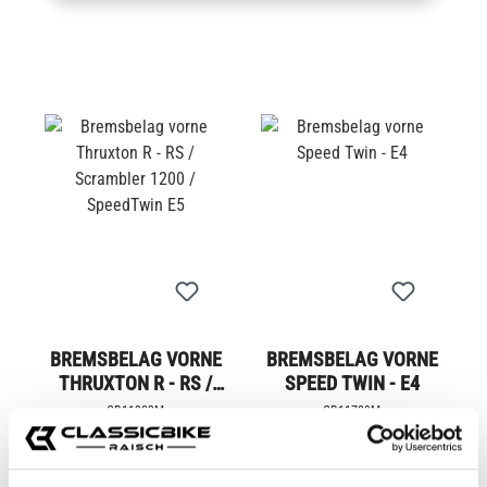
BREMSBELAG VORNE
BREMSBELAG VORNE
THRUXTON R - RS /
SPEED TWIN - E4
SCRAMBLER 1200 /
CB11303M
CB11789M
SPEEDTWIN E5
Ab
39,95 €*
Ab
55,00 €*