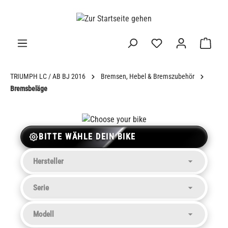
alt springen
TRIUMPH LC / AB BJ 2016
Bremsen, Hebel & Bremszubehör
Bremsbeläge
BITTE WÄHLE DEIN BIKE