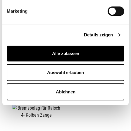
Marketing
Details zeigen
Alle zulassen
BREMSBELAG HINTEN
BREMSBELAG VORNE
FÜR ORIGINALZANGE
ORIGINAL
LC
Auswahl erlauben
CB11067M
CB12295M
Ab
31,95 €*
42,95 €*
Ablehnen