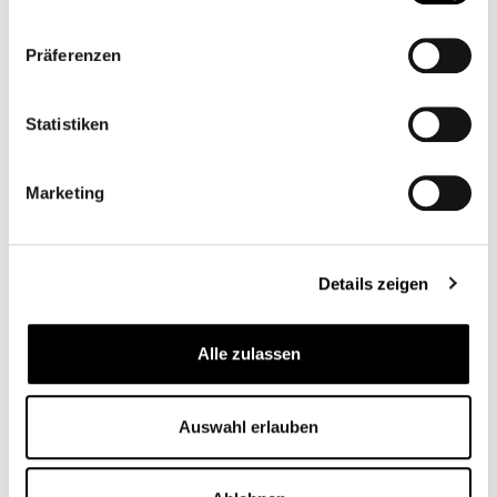
CB12846
CB11965
BESCHICHTEN
139,90 €*
Ab
199,00 €*
Präferenzen
Statistiken
Marketing
Details zeigen
Alle zulassen
FEDERBEIN KAPPEN
HÖHERLEGUNG KIT
FLAT
Auswahl erlauben
CB12684M
CB12658
Ab
19,95 €*
199,95 €*