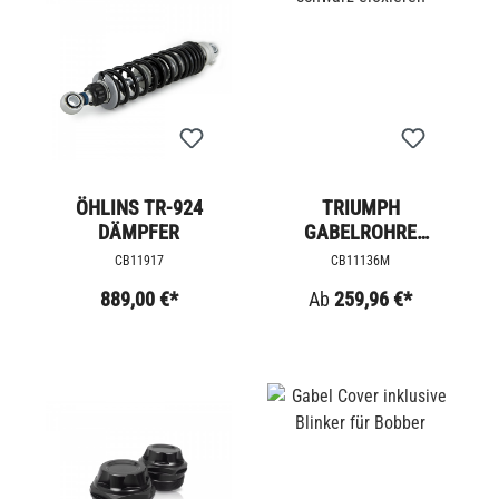
ÖHLINS TR-924
TRIUMPH
DÄMPFER
GABELROHRE
SCHWARZ ELOXIEREN
CB11917
CB11136M
889,00 €*
Ab
259,96 €*