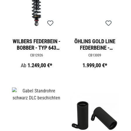
WILBERS FEDERBEIN -
ÖHLINS GOLD LINE
BOBBER - TYP 643
FEDERBEINE -
COMPETITION
TRIUMPH LC
CB12926
CB13009
Ab
1.249,00 €*
1.999,00 €*