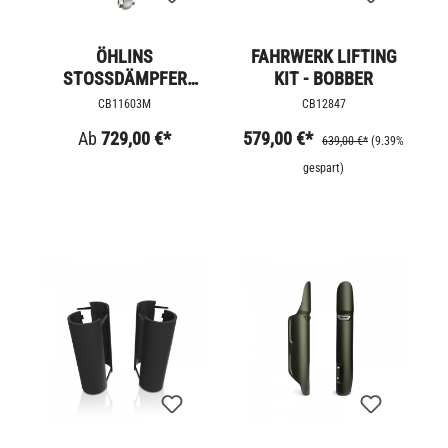
ÖHLINS
FAHRWERK LIFTING
STOSSDÄMPFER
KIT - BOBBER
BOBBER /
CB11603M
CB12847
SPEEDMASTER
Ab
729,00 €*
579,00 €*
639,00 €*
(9.39%
gespart)