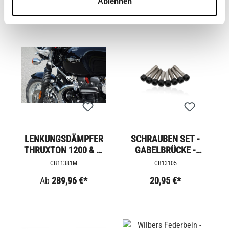
Ablehnen
LENKUNGSDÄMPFER
SCHRAUBEN SET -
THRUXTON 1200 & R,
GABELBRÜCKE -
STREET
BOBBER
CB11381M
CB13105
Ab
289,96 €*
20,95 €*