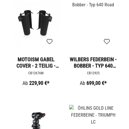
MOTOISM GABEL
WILBERS FEDERBEIN -
COVER - 2 TEILIG -
BOBBER - TYP 640
MIT BLINKER - LC
ROAD
CB12676M
CB12925
Ab
229,90 €*
Ab
699,00 €*