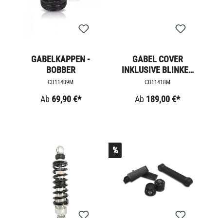
GABELKAPPEN -
GABEL COVER
BOBBER
INKLUSIVE BLINKER
FÜR BOBBER
CB11409M
CB11418M
Ab
69,90 €*
Ab
189,00 €*
%