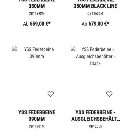
350MM
350MM BLACK LINE
CB11398M
CB11636M
Ab
659,00 €*
Ab
679,00 €*
YSS FEDERBEINE
YSS FEDERBEINE -
390MM
AUSGLEICHSBEHÄLTE
R - BLACK
CB11901M
CB12055