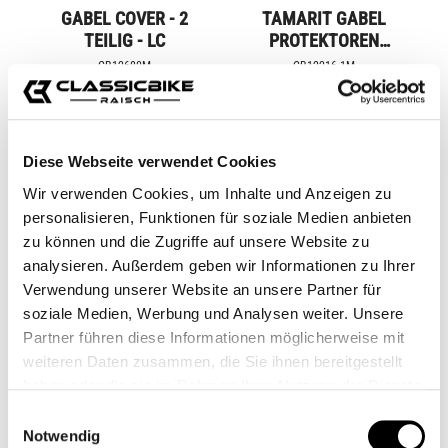
GABEL COVER - 2
TAMARIT GABEL
TEILIG - LC
PROTEKTOREN
SCRAMBLER 1200
CB12680M
CB12216.1M
Ab
119,90 €*
Ab
80,00 €*
Diese Webseite verwendet Cookies
Wir verwenden Cookies, um Inhalte und Anzeigen zu
personalisieren, Funktionen für soziale Medien anbieten
zu können und die Zugriffe auf unsere Website zu
analysieren. Außerdem geben wir Informationen zu Ihrer
Verwendung unserer Website an unsere Partner für
soziale Medien, Werbung und Analysen weiter. Unsere
Partner führen diese Informationen möglicherweise mit
weiteren Daten zusammen, die Sie ihnen bereitgestellt
haben oder die sie im Rahmen Ihrer Nutzung der Dienste
GABEL HÖHERLEGUNG
GABELFÜSSE T
gesammelt haben.
Einwilligungsauswahl
- TRIUMPH
HRUXTON 1200 R / R
Notwendig
S SCHWARZ