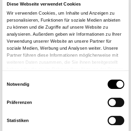
Diese Webseite verwendet Cookies
Wir verwenden Cookies, um Inhalte und Anzeigen zu
personalisieren, Funktionen für soziale Medien anbieten
zu können und die Zugriffe auf unsere Website zu
analysieren. Außerdem geben wir Informationen zu Ihrer
Verwendung unserer Website an unsere Partner für
soziale Medien, Werbung und Analysen weiter. Unsere
Partner führen diese Informationen möglicherweise mit
weiteren Daten zusammen, die Sie ihnen bereitgestellt
haben oder die sie im Rahmen Ihrer Nutzung der Dienste
TANK PAD LEDER
TANK PAD LEDER
gesammelt haben.
BMW R9T CLASSIC
BMW R9T RAUTEN
Einwilligungsauswahl
NAHT
NAHT
Notwendig
CB11800.1M
CB11801.1M
Ab
119,00 €*
Ab
119,00 €*
Präferenzen
Statistiken