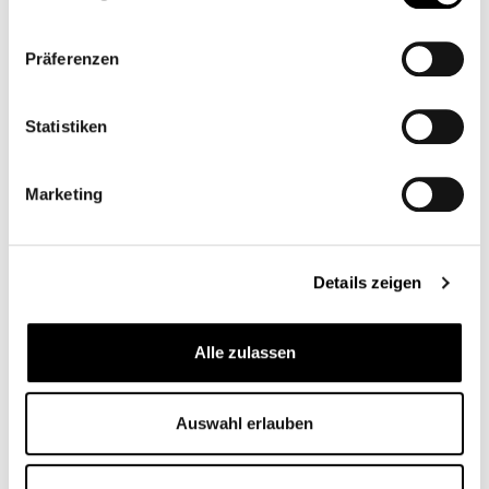
Präferenzen
Statistiken
KELLERMANN ATTO
KELLERMANN BULLET
DF
RÜCKLICHT/BLINKER
RÜCKLICHT/BLINKER
KOMBINATION
Marketing
CB11613
CB10575M
99,95 €*
Ab
109,95 €*
Details zeigen
%
Alle zulassen
Auswahl erlauben