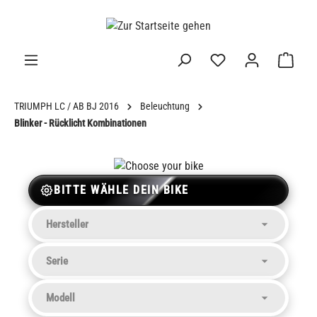
alt springen
TRIUMPH LC / AB BJ 2016
Beleuchtung
Blinker - Rücklicht Kombinationen
BITTE WÄHLE DEIN BIKE