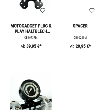
MOTOGADGET PLUG &
SPACER
PLAY HALTBLECH
CHRONO CLASSIC,
CB10737M
CB00269M
TINY & SPEEDSTER
Ab
39,95 €*
Ab
29,95 €*