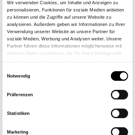
CHRONOLOGISCH
BER
Wir verwenden Cookies, um Inhalte und Anzeigen zu
CLASSIC
CB00212
CB00214
personalisieren, Funktionen für soziale Medien anbieten
zu können und die Zugriffe auf unsere Website zu
24,00 €*
39,00 €*
analysieren. Außerdem geben wir Informationen zu Ihrer
Verwendung unserer Website an unsere Partner für
soziale Medien, Werbung und Analysen weiter. Unsere
Partner führen diese Informationen möglicherweise mit
weiteren Daten zusammen, die Sie ihnen bereitgestellt
haben oder die sie im Rahmen Ihrer Nutzung der Dienste
gesammelt haben.
Einwilligungsauswahl
Notwendig
Präferenzen
ÖLTEMPERATUR
HALTEBLECH
Statistiken
SENSOR
SCHWARZ
CB00215
CB00231M
Marketing
49,00 €*
Ab
39,90 €*