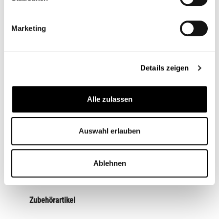
Artikelnr.:
5005027
Shopnr.:
CB00236
Marketing
Beschreibung
Vintage Cup: Wunderschöner Kupferaußenbecher für die
Details zeigen
Montage zwischen den Lenkerriser. Der Eye-Catcher
schlechthin. Passend…
Mehr
Alle zulassen
Passend für
Fragen zum Artikel
Auswahl erlauben
Ablehnen
Zubehörartikel