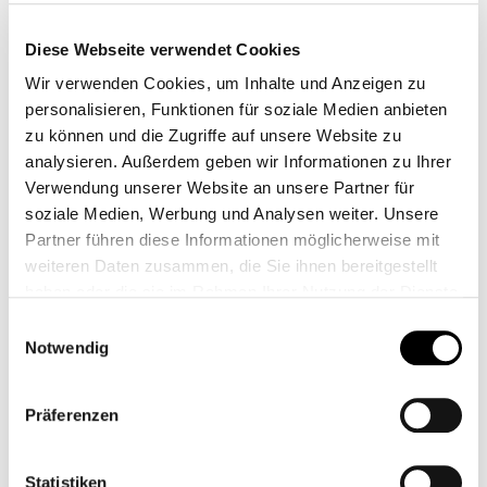
Diese Webseite verwendet Cookies
Wir verwenden Cookies, um Inhalte und Anzeigen zu
personalisieren, Funktionen für soziale Medien anbieten
zu können und die Zugriffe auf unsere Website zu
Zubehörartikel
analysieren. Außerdem geben wir Informationen zu Ihrer
Verwendung unserer Website an unsere Partner für
Motogadget mst Vintage
soziale Medien, Werbung und Analysen weiter. Unsere
Partner führen diese Informationen möglicherweise mit
329,00 €*
weiteren Daten zusammen, die Sie ihnen bereitgestellt
haben oder die sie im Rahmen Ihrer Nutzung der Dienste
144,00 €*
gesammelt haben.
Einwilligungsauswahl
Preise inkl. MwSt. zzgl. Versandkosten
Notwendig
Produkt Anzahl: Gib den gewünschten Wert ein od
In den Warenkorb
Präferenzen
Zum Merkzettel hinzufügen
Statistiken