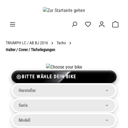
alt springen
TRIUMPH LC / AB BJ 2016
Tacho
Halter / Cover / Tieferlegungen
BITTE WÄHLE DEIN BIKE