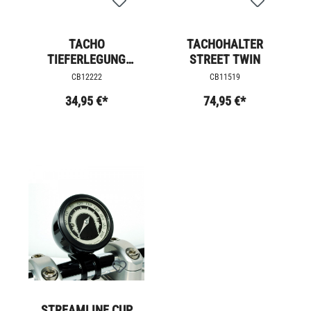
TACHO
TACHOHALTER
TIEFERLEGUNG
STREET TWIN
BONNEVILLE LC
CB12222
CB11519
34,95 €*
74,95 €*
STREAMLINE CUP