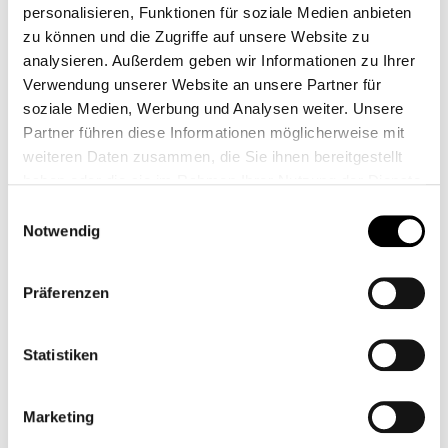
TACHO HALTER
TACHO HALTERUNG
personalisieren, Funktionen für soziale Medien anbieten
BOBBER - SEITLICH
TINY - LC
zu können und die Zugriffe auf unsere Website zu
CB12998
CB12551M
analysieren. Außerdem geben wir Informationen zu Ihrer
Verwendung unserer Website an unsere Partner für
Ab
49,95 €*
Ab
49,95 €*
soziale Medien, Werbung und Analysen weiter. Unsere
Partner führen diese Informationen möglicherweise mit
weiteren Daten zusammen, die Sie ihnen bereitgestellt
haben oder die sie im Rahmen Ihrer Nutzung der Dienste
gesammelt haben.
Einwilligungsauswahl
Notwendig
Präferenzen
Statistiken
TWINTON
HALTEBLECH
SCHEINWERFER MIT
CHRONOLOGISCH
Marketing
TACHOAUFNAHME
CLASSIC
CB11913.1M
CB00212