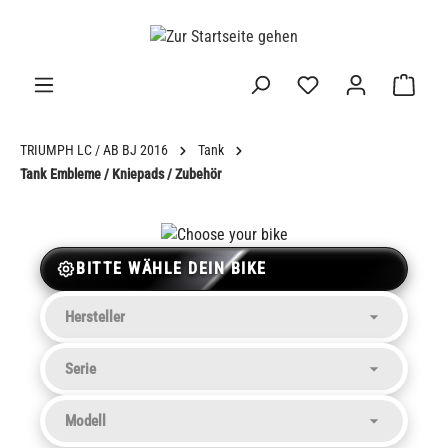
alt springen
TRIUMPH LC / AB BJ 2016
Tank
Tank Embleme / Kniepads / Zubehör
BITTE WÄHLE DEIN BIKE