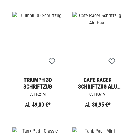
TRIUMPH 3D
CAFE RACER
SCHRIFTZUG
SCHRIFTZUG ALU
PAAR
CB11621M
CB11061M
Ab
49,00 €*
Ab
38,95 €*