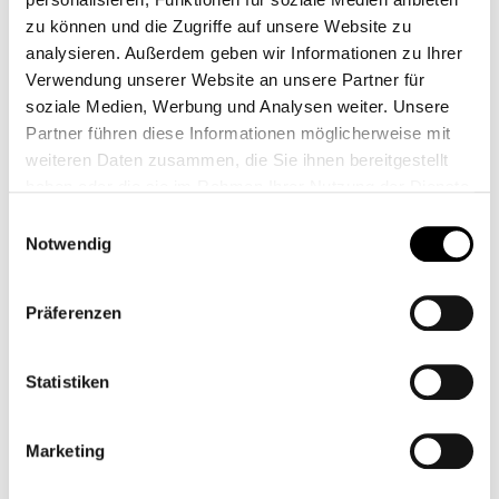
18,05 €*
zu können und die Zugriffe auf unsere Website zu
analysieren. Außerdem geben wir Informationen zu Ihrer
Preise inkl. MwSt. zzgl. Versandkosten
Verwendung unserer Website an unsere Partner für
auswählen
Farbe
soziale Medien, Werbung und Analysen weiter. Unsere
Partner führen diese Informationen möglicherweise mit
weiteren Daten zusammen, die Sie ihnen bereitgestellt
haben oder die sie im Rahmen Ihrer Nutzung der Dienste
Auswahl zurücksetzen
gesammelt haben.
Einwilligungsauswahl
Notwendig
Zum Merkzettel hinzufügen
Artikelnr.:
9003044
Shopnr.:
CB00213M
Präferenzen
Statistiken
Beschreibung
Edelstahl Taster, um das Menü der Tachos einzustellen.
Marketing
Diesen Taster kann man z.B. einfach mit in das Halteblech
des Tachos…
Mehr