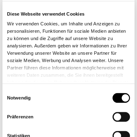
Diese Webseite verwendet Cookies
Zubehörartikel
Wir verwenden Cookies, um Inhalte und Anzeigen zu
personalisieren, Funktionen für soziale Medien anbieten
Gabel Simmeringe - Thruxton R / RS
zu können und die Zugriffe auf unsere Website zu
analysieren. Außerdem geben wir Informationen zu Ihrer
24,95 €*
Verwendung unserer Website an unsere Partner für
soziale Medien, Werbung und Analysen weiter. Unsere
Höherlegung Kit
Partner führen diese Informationen möglicherweise mit
199,95 €*
weiteren Daten zusammen, die Sie ihnen bereitgestellt
haben oder die sie im Rahmen Ihrer Nutzung der Dienste
1.049,00 €*
gesammelt haben.
Einwilligungsauswahl
Preise inkl. MwSt. zzgl. Versandkosten
Notwendig
auswählen
Modell
Präferenzen
Auswahl zurücksetzen
Statistiken