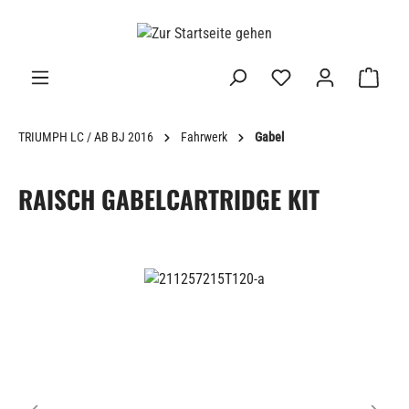
alt springen
TRIUMPH LC / AB BJ 2016
Fahrwerk
Gabel
RAISCH GABELCARTRIDGE KIT
Bildergalerie überspringen