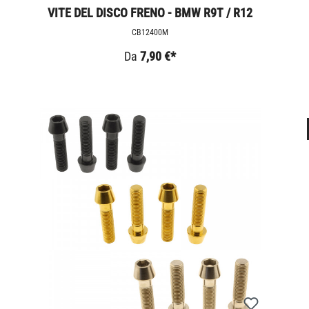
VITE DEL DISCO FRENO - BMW R9T / R12
CB12400M
Da
7,90 €*