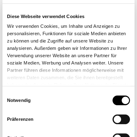
Prezzi incl. IVA più costi di spedizione
Diese Webseite verwendet Cookies
Quantità del prodotto: inserisci la quantità desid
Nel carrello
Wir verwenden Cookies, um Inhalte und Anzeigen zu
personalisieren, Funktionen für soziale Medien anbieten
Aggiungi alla wishlist
zu können und die Zugriffe auf unsere Website zu
codice articolo:
207-081
analysieren. Außerdem geben wir Informationen zu Ihrer
Shop-Numero:
CB11357
Verwendung unserer Website an unsere Partner für
soziale Medien, Werbung und Analysen weiter. Unsere
Partner führen diese Informationen möglicherweise mit
Descrizione
weiteren Daten zusammen, die Sie ihnen bereitgestellt
haben oder die sie im Rahmen Ihrer Nutzung der Dienste
Connettori per indicatori di direzione compatibili con il
gesammelt haben.
cablaggio originale della tua BMW R nineT e R12 Grazie a
Einwilligungsauswahl
Notwendig
questi ad…
Di più
Adatto per
Präferenzen
Domande sull'articolo