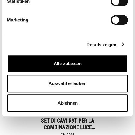
Statistiken
Marketing
Articoli simili
Details zeigen
Alle zulassen
Auswahl erlauben
Ablehnen
SET DI CAVI R9T PER LA
COMBINAZIONE LUCE
POSTERIORE/INDICATORE