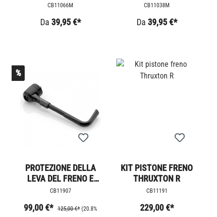
PINZA ORIGINALE LC
PISTONI
CB11066M
CB11038M
Da
39,95 €*
Da
39,95 €*
%
PROTEZIONE DELLA
KIT PISTONE FRENO
LEVA DEL FRENO E
THRUXTON R
DELLA FRIZIONE
CB11907
CB11191
RIZOMA
99,00 €*
229,00 €*
125,00 €*
(20.8%