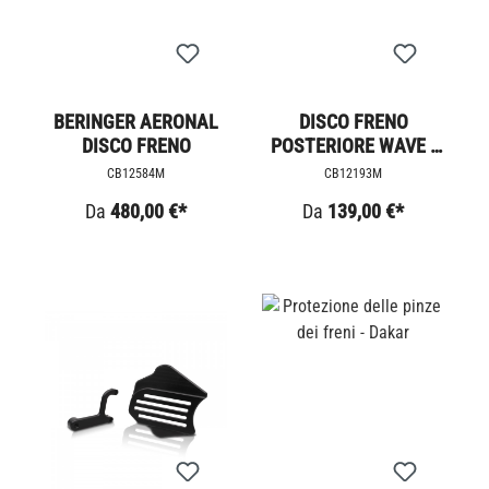
BERINGER AERONAL
DISCO FRENO
DISCO FRENO
POSTERIORE WAVE /
LC
CB12584M
CB12193M
Da
480,00 €*
Da
139,00 €*