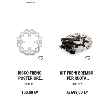
risparmio)
DISCO FRENO
KIT FRENI BREMBO
POSTERIORE
PER RUOTA
PUNZONATO / LC
POSTERIORE
CB12961
CB13012
TRIUMPH
150,00 €*
Da
699,00 €*