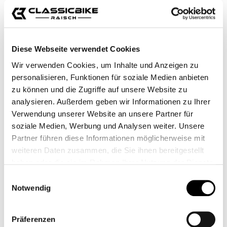
Diese Webseite verwendet Cookies
Wir verwenden Cookies, um Inhalte und Anzeigen zu
KIT FRENO RAISCH -
SERBATOIO DEL
WAVE
FLUIDO RIZOMA
personalisieren, Funktionen für soziale Medien anbieten
NOTCH
zu können und die Zugriffe auf unsere Website zu
CB12879
CB11978.2M
analysieren. Außerdem geben wir Informationen zu Ihrer
1.399,00 €*
Da
93,00 €*
1.499,00 €*
Verwendung unserer Website an unsere Partner für
(6.67% risparmio)
soziale Medien, Werbung und Analysen weiter. Unsere
Partner führen diese Informationen möglicherweise mit
weiteren Daten zusammen, die Sie ihnen bereitgestellt
haben oder die sie im Rahmen Ihrer Nutzung der Dienste
gesammelt haben.
Einwilligungsauswahl
Notwendig
Präferenzen