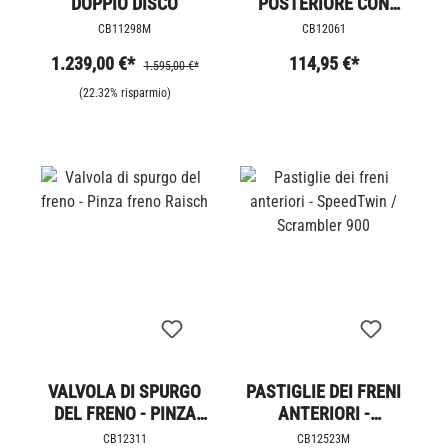
DOPPIO DISCO
POSTERIORE CON
PIASTRA OFFSET LC
CB11298M
CB12061
1.239,00 €*
114,95 €*
1.595,00 €*
(22.32% risparmio)
VALVOLA DI SPURGO
PASTIGLIE DEI FRENI
DEL FRENO - PINZA
ANTERIORI -
FRENO RAISCH
SPEEDTWIN /
CB12311
CB12523M