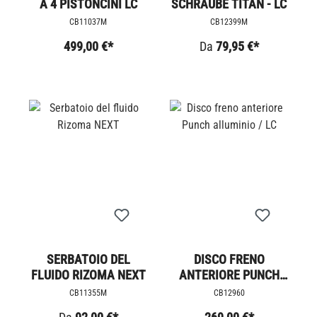
A 4 PISTONCINI LC
SCHRAUBE TITAN - LC
CB11037M
CB12399M
499,00 €*
Da
79,95 €*
SERBATOIO DEL
DISCO FRENO
FLUIDO RIZOMA NEXT
ANTERIORE PUNCH
ALLUMINIO / LC
CB11355M
CB12960