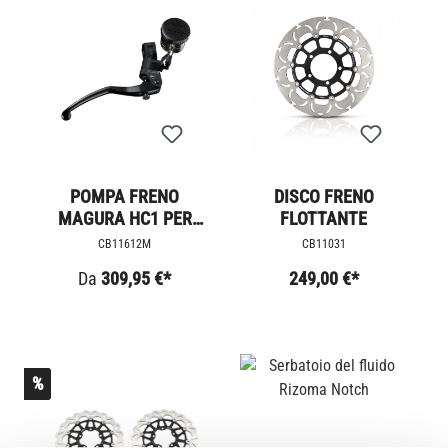
POMPA FRENO
DISCO FRENO
MAGURA HC1 PER
FLOTTANTE
THRUXTON R
CB11612M
CB11031
Da
309,95 €*
249,00 €*
%