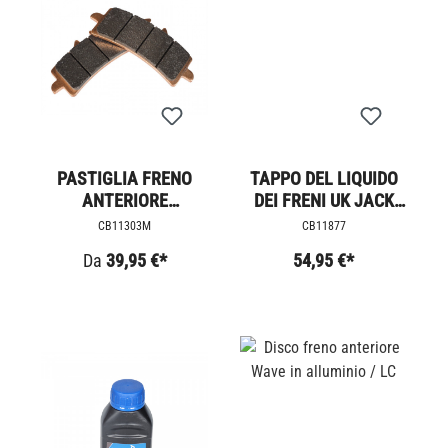
PASTIGLIA FRENO
TAPPO DEL LIQUIDO
ANTERIORE
DEI FRENI UK JACK
THRUXTON R - RS /
BLACK LINE
CB11303M
CB11877
SCRAMBLER 1200 /
Da
39,95 €*
54,95 €*
SPEEDTWIN E5