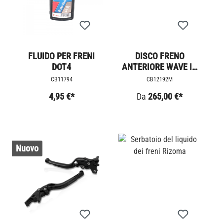
FLUIDO PER FRENI
DISCO FRENO
DOT4
ANTERIORE WAVE IN
ALLUMINIO / LC
CB11794
CB12192M
4,95 €*
Da
265,00 €*
Nuovo