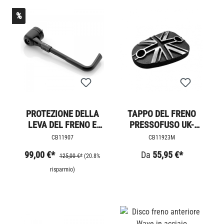
%
PROTEZIONE DELLA
TAPPO DEL FRENO
LEVA DEL FRENO E
PRESSOFUSO UK-
DELLA FRIZIONE
JACK
CB11907
CB11923M
RIZOMA
99,00 €*
Da
55,95 €*
125,00 €*
(20.8%
risparmio)