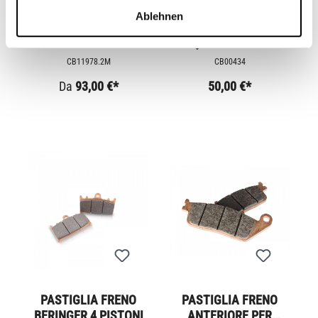
Ablehnen
SERBATOIO DEL
SERBATOIO DEL
FLUIDO RIZOMA
LIQUIDO DEI FRENI
NOTCH
CB11978.2M
CB00434
Da
93,00 €*
50,00 €*
PASTIGLIA FRENO
PASTIGLIA FRENO
BERINGER 4 PISTONI
ANTERIORE PER