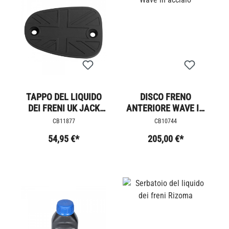
TAPPO DEL LIQUIDO
DISCO FRENO
DEI FRENI UK JACK
ANTERIORE WAVE IN
BLACK LINE
ACCIAIO
CB11877
CB10744
54,95 €*
205,00 €*