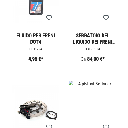
FLUIDO PER FRENI
SERBATOIO DEL
DOT4
LIQUIDO DEI FRENI
RIZOMA
CB11794
CB12118M
4,95 €*
Da
84,00 €*