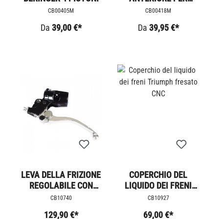
PINZA ORIGINALE
CB00405M
CB00418M
Da
39,00 €*
Da
39,95 €*
LEVA DELLA FRIZIONE
COPERCHIO DEL
REGOLABILE CON
LIQUIDO DEI FRENI
RACCORDO
TRIUMPH FRESATO
CB10740
CB10927
CNC
129,90 €*
69,00 €*