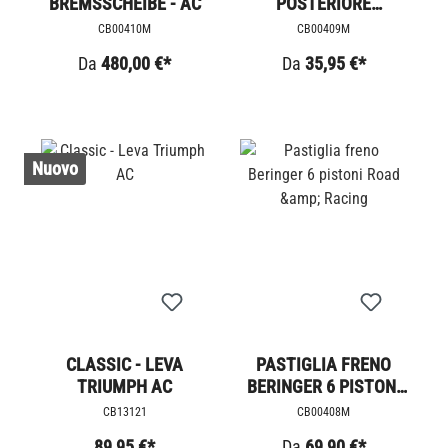
BREMSSCHEIBE - AC
POSTERIORE
TRIUMPH
CB00410M
CB00409M
Da
480,00 €*
Da
35,95 €*
Nuovo
CLASSIC - LEVA
PASTIGLIA FRENO
TRIUMPH AC
BERINGER 6 PISTONI
ROAD &AMP; RACING
CB13121
CB00408M
89,95 €*
Da
69,90 €*