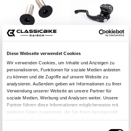
VITI IN ACCIAIO
POMPA FRENO
Diese Webseite verwendet Cookies
INOSSIDABILE PER LE
BERINGER
COPERTURE DEI FRENI
Wir verwenden Cookies, um Inhalte und Anzeigen zu
CB00421M
CB00430M
personalisieren, Funktionen für soziale Medien anbieten
Da
3,99 €*
699,00 €*
zu können und die Zugriffe auf unsere Website zu
analysieren. Außerdem geben wir Informationen zu Ihrer
Verwendung unserer Website an unsere Partner für
soziale Medien, Werbung und Analysen weiter. Unsere
Partner führen diese Informationen möglicherweise mit
weiteren Daten zusammen, die Sie ihnen bereitgestellt
haben oder die sie im Rahmen Ihrer Nutzung der Dienste
gesammelt haben.
Einwilligungsauswahl