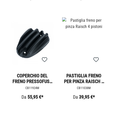
COPERCHIO DEL
PASTIGLIA FRENO
FRENO PRESSOFUSO
PER PINZA RAISCH 4
STRAPPATO
PISTONI
CB11924M
CB11038M
Da
55,95 €*
Da
39,95 €*