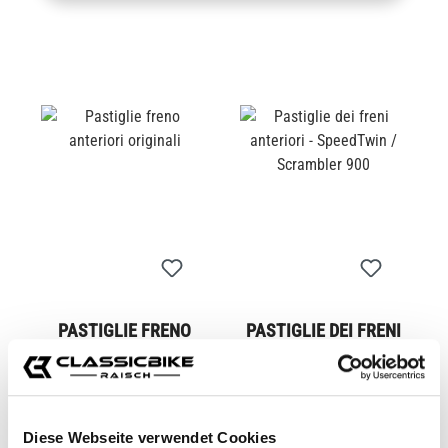
PASTIGLIE FRENO
PASTIGLIE DEI FRENI
ANTERIORI ORIGINALI
ANTERIORI -
SPEEDTWIN /
CB12295M
CB12523M
SCRAMBLER 900
42,95 €*
Da
44,95 €*
Diese Webseite verwendet Cookies