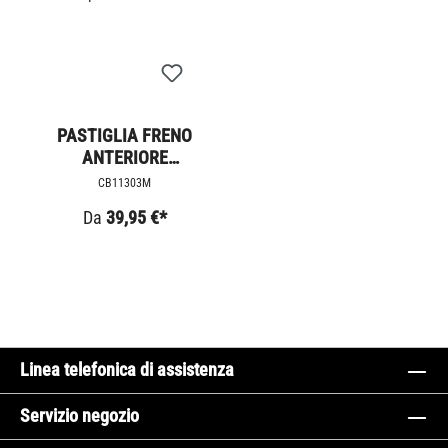
PASTIGLIA FRENO
ANTERIORE
THRUXTON R - RS /
CB11303M
SCRAMBLER 1200 /
Da
39,95 €*
SPEEDTWIN E5
Linea telefonica di assistenza
Servizio negozio