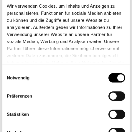
Wir verwenden Cookies, um Inhalte und Anzeigen zu
personalisieren, Funktionen für soziale Medien anbieten
zu können und die Zugriffe auf unsere Website zu
analysieren. Außerdem geben wir Informationen zu Ihrer
Verwendung unserer Website an unsere Partner für
soziale Medien, Werbung und Analysen weiter. Unsere
Partner führen diese Informationen möglicherweise mit
weiteren Daten zusammen, die Sie ihnen bereitgestellt
haben oder die sie im Rahmen Ihrer Nutzung der Dienste
gesammelt haben.
Einwilligungsauswahl
PASTIGLIE DEI FRENI
PASTIGLIA FRENO
Notwendig
ANTERIORI SPEED
ANTERIORE PER
TWIN - E4
PINZA ORIGINALE LC
CB11789M
CB11066M
Präferenzen
Da
55,00 €*
Da
39,95 €*
Statistiken