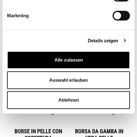
MINI ZAINO IN PELLE
BORSA AGGIUNTIVA
Marketing
VINTAGE / BORSA
PRO PLUS
LATERALE
CB11945.1M
CB13097
Da
129,95 €*
75,00 €*
Details zeigen
Alle zulassen
Auswahl erlauben
Ablehnen
BORSE IN PELLE CON
BORSA DA GAMBA IN