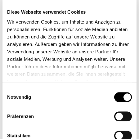
Diese Webseite verwendet Cookies
Wir verwenden Cookies, um Inhalte und Anzeigen zu
personalisieren, Funktionen für soziale Medien anbieten
BORSA
BORSA IN PELLE
zu können und die Zugriffe auf unsere Website zu
PORTAUTENSILI DA
analysieren. Außerdem geben wir Informationen zu Ihrer
MANUBRIO IN PELLE
CB11883M
CB00553.1M
Verwendung unserer Website an unsere Partner für
soziale Medien, Werbung und Analysen weiter. Unsere
Da
99,95 €*
Da
219,00 €*
Partner führen diese Informationen möglicherweise mit
weiteren Daten zusammen, die Sie ihnen bereitgestellt
haben oder die sie im Rahmen Ihrer Nutzung der Dienste
gesammelt haben.
Einwilligungsauswahl
Notwendig
Präferenzen
Statistiken