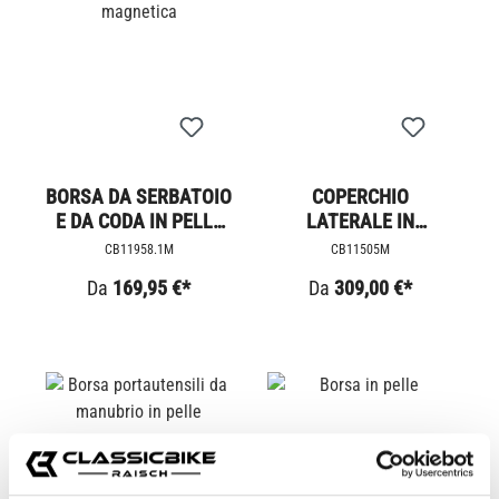
BORSA DA SERBATOIO
COPERCHIO
E DA CODA IN PELLE
LATERALE IN
MAGNETICA
ALLUMINIO CON
CB11958.1M
CB11505M
BORSA
Da
169,95 €*
Da
309,00 €*