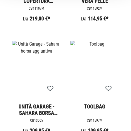
COPERTURA
VERA PELLE
LATERALE
CB11107M
CB11592M
Da
219,00 €*
Da
114,95 €*
UNITÀ GARAGE -
TOOLBAG
SAHARA BORSA
AGGIUNTIVA
CB13005
CB11597M
Da
209,95 €*
Da
109,95 €*