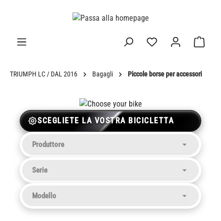
nuto principale
TRIUMPH LC / DAL 2016
Bagagli
Piccole borse per accessori
SCEGLIETE LA VOSTRA BICICLETTA