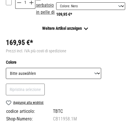
109,95 €*
Weitere Artikel anzeigen
169,95 €*
Prezzi incl. IVA più costi di spedizione
Seleziona
Colore
Ripristina selezione
Aggiungi alla wishlist
codice articolo:
TBTC
Shop-Numero:
CB11958.1M