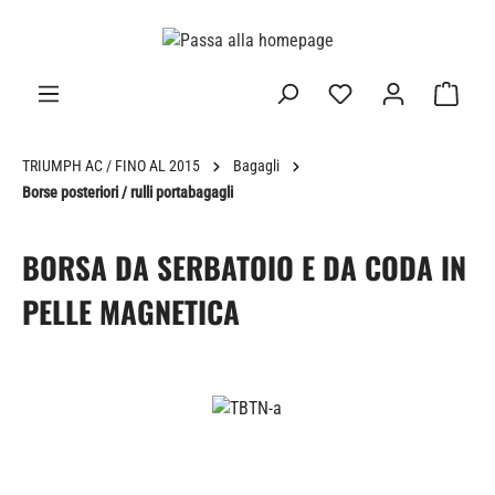
nuto principale
TRIUMPH AC / FINO AL 2015
Bagagli
Borse posteriori / rulli portabagagli
BORSA DA SERBATOIO E DA CODA IN
PELLE MAGNETICA
Salta la galleria di immagini