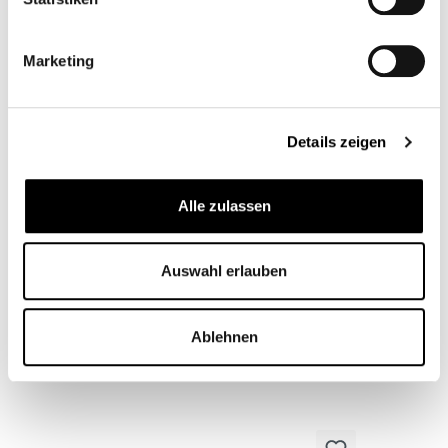
Marketing
BORSA DA SERBATOIO IN PELLE DI
BUFALO MAGNETICA
Details zeigen
CB11598M
Da
109,95 €*
Alle zulassen
Auswahl erlauben
Ablehnen