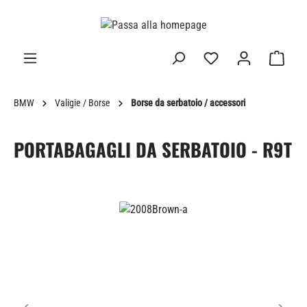
nuto principale
BMW
Valigie / Borse
Borse da serbatoio / accessori
PORTABAGAGLI DA SERBATOIO - R9T
Salta la galleria di immagini