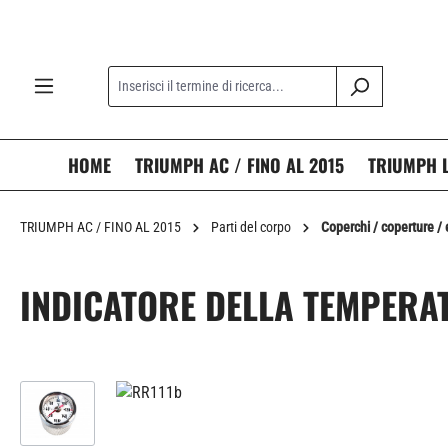
ricerca
Passa alla navigazione principale
HOME
TRIUMPH AC / FINO AL 2015
TRIUMPH L
TRIUMPH AC / FINO AL 2015
Parti del corpo
Coperchi / coperture /
INDICATORE DELLA TEMPERAT
Salta la galleria di immagini