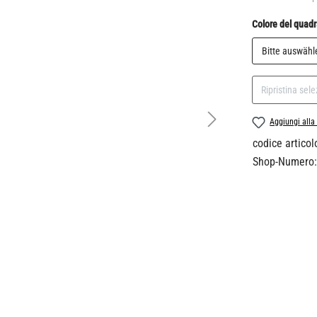
Seleziona
Colore del quad
Ripristina sel
Aggiungi alla 
codice articol
Shop-Numero: