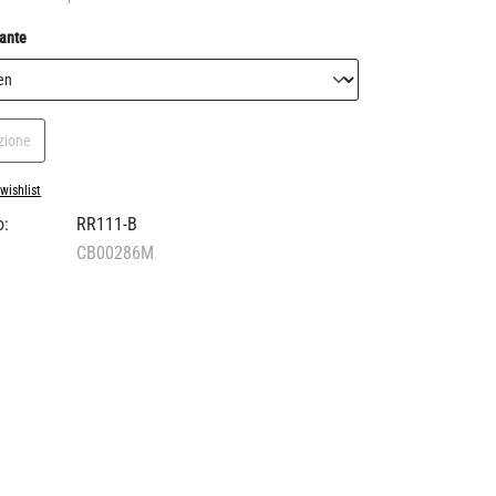
rante
ezione
wishlist
o:
RR111-B
CB00286M