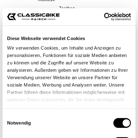
Toolbag
109,95 €*
Diese Webseite verwendet Cookies
129,95 €*
Wir verwenden Cookies, um Inhalte und Anzeigen zu
Prezzi incl. IVA più costi di spedizione
personalisieren, Funktionen für soziale Medien anbieten
Quantità del prodotto: inserisci la quantità desid
zu können und die Zugriffe auf unsere Website zu
Nel carrello
analysieren. Außerdem geben wir Informationen zu Ihrer
Verwendung unserer Website an unsere Partner für
Aggiungi alla wishlist
soziale Medien, Werbung und Analysen weiter. Unsere
codice articolo:
21125710
Partner führen diese Informationen möglicherweise mit
Shop-Numero:
CB00488
weiteren Daten zusammen, die Sie ihnen bereitgestellt
haben oder die sie im Rahmen Ihrer Nutzung der Dienste
gesammelt haben.
Einwilligungsauswahl
Descrizione
Notwendig
Tutti hanno bisogno di questo, perché fino ad ora non c'era