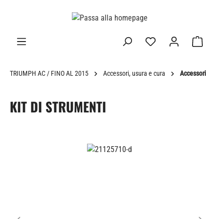
nuto principale
TRIUMPH AC / FINO AL 2015
Accessori, usura e cura
Accessori
KIT DI STRUMENTI
Salta la galleria di immagini