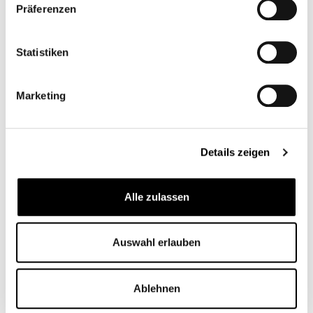
uno strumento ragionevole per la moto. Si adatta
Präferenzen
perfettamente s…
Di più
Adatto per
Statistiken
Domande sull'articolo
Marketing
Details zeigen
Zubehörartikel
Alle zulassen
Auswahl erlauben
Ablehnen