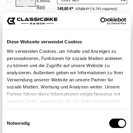
149,00 €*
179,00 €*
(16.76% risparmio)
Beeline Moto II Navi
199,99 €*
Diese Webseite verwendet Cookies
17,99 €*
Wir verwenden Cookies, um Inhalte und Anzeigen zu
Prezzi incl. IVA più costi di spedizione
personalisieren, Funktionen für soziale Medien anbieten
zu können und die Zugriffe auf unsere Website zu
Quantità del prodotto: inserisci la quantità desid
analysieren. Außerdem geben wir Informationen zu Ihrer
Nel carrello
Verwendung unserer Website an unsere Partner für
soziale Medien, Werbung und Analysen weiter. Unsere
Aggiungi alla wishlist
Partner führen diese Informationen möglicherweise mit
codice articolo:
CSE_3.0
weiteren Daten zusammen, die Sie ihnen bereitgestellt
Shop-Numero:
CB12711
haben oder die sie im Rahmen Ihrer Nutzung der Dienste
gesammelt haben.
Einwilligungsauswahl
Notwendig
Descrizione