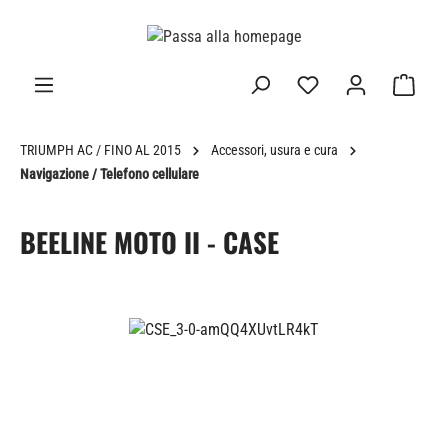
nuto principale
TRIUMPH AC / FINO AL 2015
Accessori, usura e cura
Navigazione / Telefono cellulare
BEELINE MOTO II - CASE
Salta la galleria di immagini