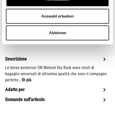
Ripristina selezione
Auswahl erlauben
Aggiungi alla wishlist
Ablehnen
codice articolo:
BC.WPB.00.020.20000
Shop-Numero:
CB12526M
Descrizione
Le borse posteriori SW Motech Dry Back sono rotoli di
bagaglio universali di altissima qualità che sono il compagno
perfetto…
Di più
Adatto per
Domande sull'articolo