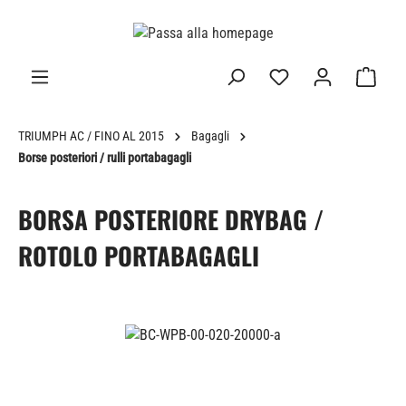
nuto principale
TRIUMPH AC / FINO AL 2015
Bagagli
Borse posteriori / rulli portabagagli
BORSA POSTERIORE DRYBAG /
ROTOLO PORTABAGAGLI
Salta la galleria di immagini