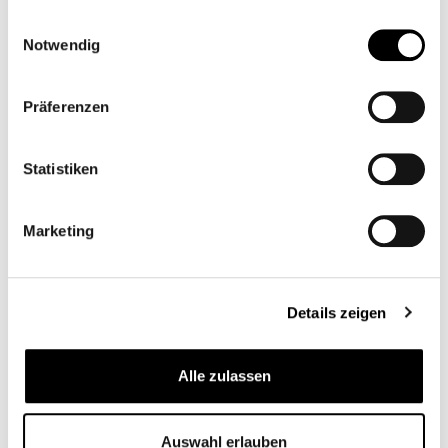
gesammelt haben.
Einwilligungsauswahl
Notwendig
Präferenzen
Zubehörartikel
Statistiken
79,95 €*
Marketing
Prezzi incl. IVA più costi di spedizione
Seleziona
Colore
Details zeigen
Ripristina selezione
Alle zulassen
Aggiungi alla wishlist
Auswahl erlauben
codice articolo:
PXN041W