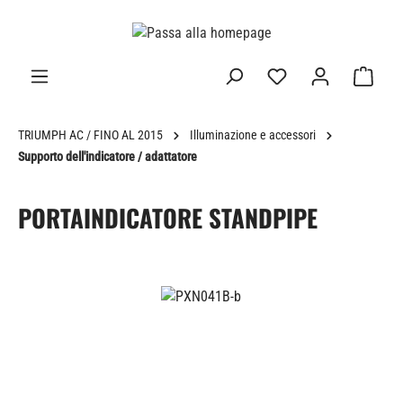
nuto principale
TRIUMPH AC / FINO AL 2015
Illuminazione e accessori
Supporto dell'indicatore / adattatore
PORTAINDICATORE STANDPIPE
Salta la galleria di immagini