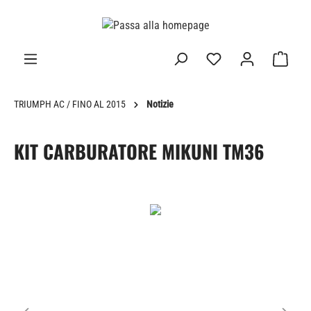
nuto principale
TRIUMPH AC / FINO AL 2015
Notizie
KIT CARBURATORE MIKUNI TM36
Salta la galleria di immagini