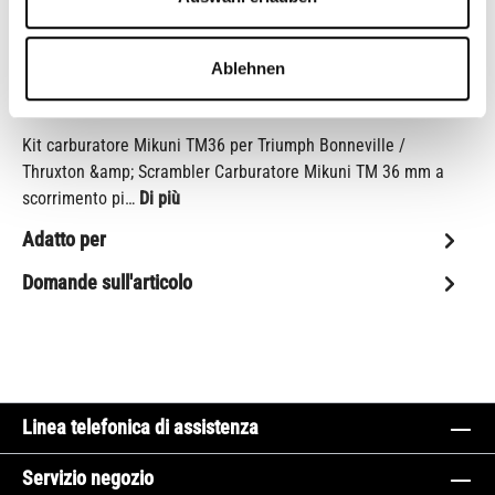
codice articolo:
CBR-AC-HW-1002
Shop-Numero:
CB13006
Ablehnen
Descrizione
Kit carburatore Mikuni TM36 per Triumph Bonneville /
Thruxton &amp; Scrambler Carburatore Mikuni TM 36 mm a
scorrimento pi…
Di più
Adatto per
Domande sull'articolo
Linea telefonica di assistenza
Servizio negozio