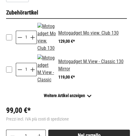
Zubehörartikel
Motogadget Mo view. Club 130
129,00 €*
Motogadget M.View - Classic 130
Mirror
119,00 €*
Weitere Artikel anzeigen
99,00 €*
Prezzi incl. IVA più costi di spedizione
Quantità del prodotto: inserisci la quantità desid
Nel carrello