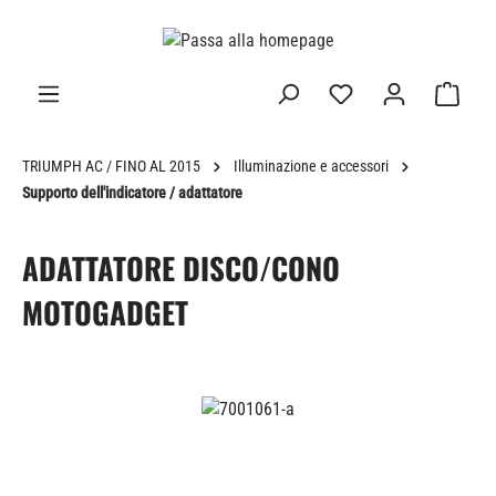
nuto principale
TRIUMPH AC / FINO AL 2015
Illuminazione e accessori
Supporto dell'indicatore / adattatore
ADATTATORE DISCO/CONO
MOTOGADGET
Salta la galleria di immagini