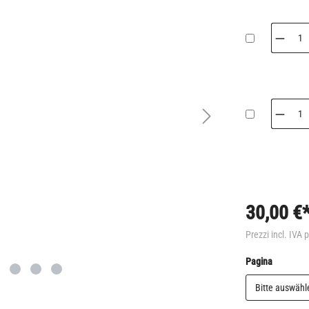
30,00 €
Prezzi incl. IVA 
Seleziona
Pagina