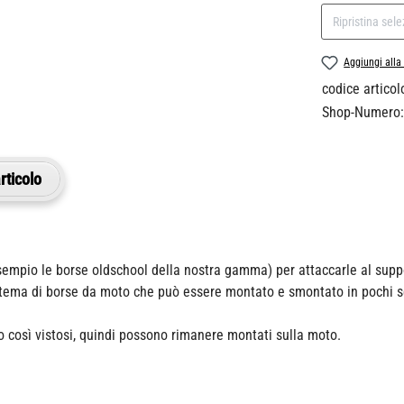
Ripristina sel
Aggiungi alla 
codice articol
Shop-Numero:
rticolo
esempio le borse oldschool della nostra gamma) per attaccarle al sup
stema di borse da moto che può essere montato e smontato in pochi 
o così vistosi, quindi possono rimanere montati sulla moto.