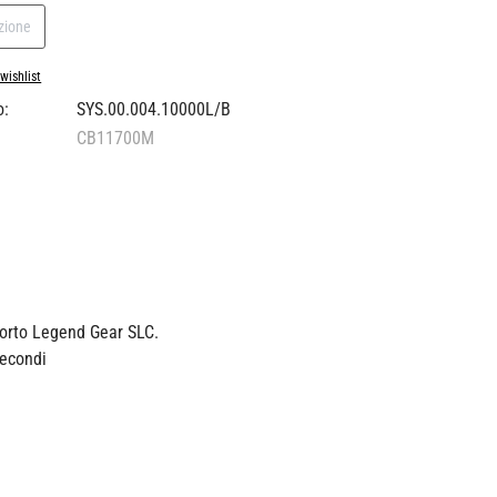
ezione
wishlist
o:
SYS.00.004.10000L/B
CB11700M
porto Legend Gear SLC.
secondi