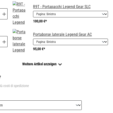
R9T - Portapacchi Legend Gear SLC
100,00 €*
Portaborse laterale Legend Gear AC
95,00 €*
Weitere Artikel anzeigen
*
più costi di spedizione