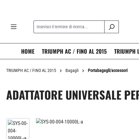
ricerca
Passa alla navigazione principale
HOME
TRIUMPH AC / FINO AL 2015
TRIUMPH L
TRIUMPH AC / FINO AL 2015
Bagagli
Portabagagli/accessori
ADATTATORE UNIVERSALE PE
Salta la galleria di immagini