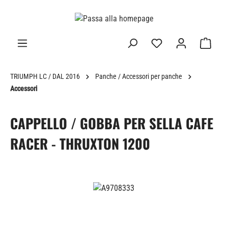
nuto principale
TRIUMPH LC / DAL 2016
Panche / Accessori per panche
Accessori
CAPPELLO / GOBBA PER SELLA CAFE
RACER - THRUXTON 1200
Salta la galleria di immagini