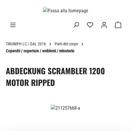
nuto principale
TRIUMPH LC / DAL 2016
Parti del corpo
Coperchi / coperture / emblemi / minuterie
ABDECKUNG SCRAMBLER 1200
MOTOR RIPPED
Salta la galleria di immagini