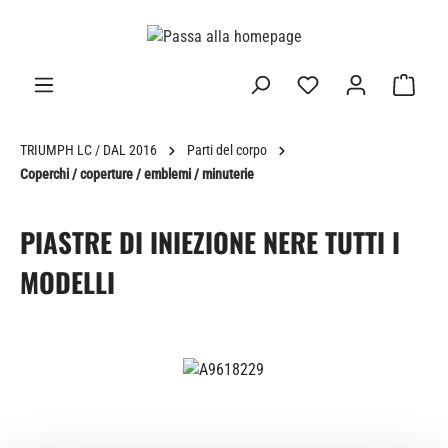
nuto principale
TRIUMPH LC / DAL 2016
Parti del corpo
Coperchi / coperture / emblemi / minuterie
PIASTRE DI INIEZIONE NERE TUTTI I
MODELLI
Salta la galleria di immagini