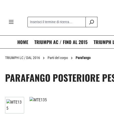
ricerca
Passa alla navigazione principale
HOME
TRIUMPH AC / FINO AL 2015
TRIUMPH L
TRIUMPH LC / DAL 2016
Parti del corpo
Parafango
PARAFANGO POSTERIORE PE
Salta la galleria di immagini