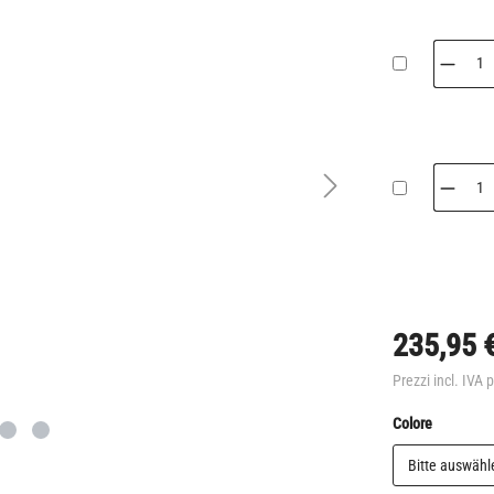
235,95 
Prezzi incl. IVA 
Seleziona
Colore