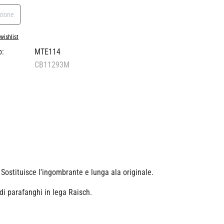
ezione
wishlist
o:
MTE114
CB11293M
 Sostituisce l'ingombrante e lunga ala originale.
 di parafanghi in lega Raisch.