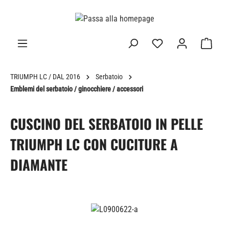
nuto principale
TRIUMPH LC / DAL 2016
Serbatoio
Emblemi del serbatoio / ginocchiere / accessori
CUSCINO DEL SERBATOIO IN PELLE
TRIUMPH LC CON CUCITURE A
DIAMANTE
Salta la galleria di immagini