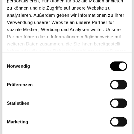
personalisieren, Funktionen für soziale Medien anbieten
119,00 €*
zu können und die Zugriffe auf unsere Website zu
Prezzi incl. IVA più costi di spedizione
analysieren. Außerdem geben wir Informationen zu Ihrer
Verwendung unserer Website an unsere Partner für
Seleziona
Modello
soziale Medien, Werbung und Analysen weiter. Unsere
Partner führen diese Informationen möglicherweise mit
weiteren Daten zusammen, die Sie ihnen bereitgestellt
haben oder die sie im Rahmen Ihrer Nutzung der Dienste
Seleziona
Colore
gesammelt haben.
Einwilligungsauswahl
Notwendig
Ripristina selezione
Präferenzen
Aggiungi alla wishlist
codice articolo:
L0900121
Statistiken
Shop-Numero:
CB11802.7M
Marketing
Descrizione