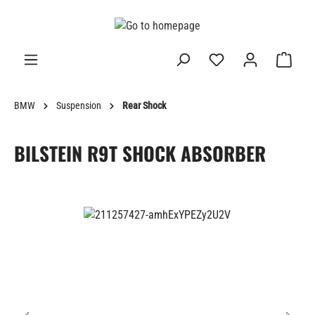
in content
BMW
Suspension
Rear Shock
BILSTEIN R9T SHOCK ABSORBER
Skip image gallery