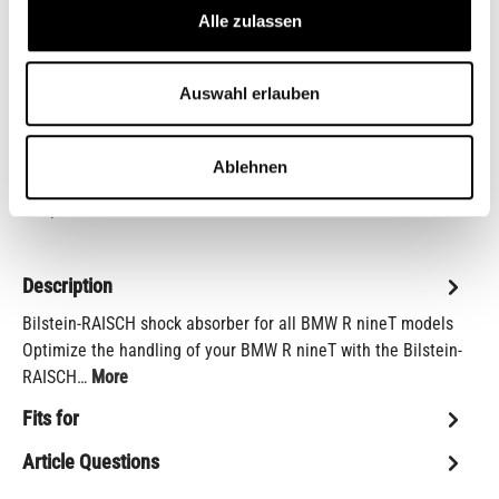
Alle zulassen
Reset selection
Product Quantity: Enter the desired amount or us
Add to shopping cart
Auswahl erlauben
Add to wishlist
Ablehnen
item number:
211257427
Shop-number:
CB11065.1
Description
Bilstein-RAISCH shock absorber for all BMW R nineT models
Optimize the handling of your BMW R nineT with the Bilstein-
RAISCH…
More
Fits for
Article Questions