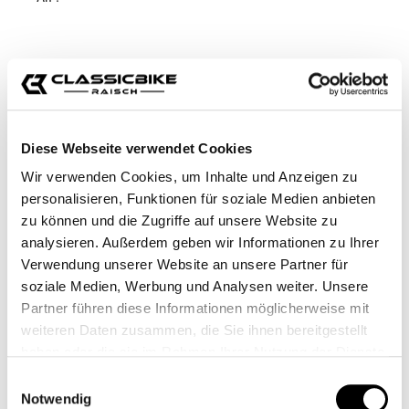
ClassicBike - Raisch GmbH
33378 Rheda-Wiedenbrück
Röntgenstraße 23d
Diese Webseite verwendet Cookies
Wir verwenden Cookies, um Inhalte und Anzeigen zu
Telefon +49 (0) 5242-906137
personalisieren, Funktionen für soziale Medien anbieten
Telefax: +49 (0) 5242-906345
zu können und die Zugriffe auf unsere Website zu
analysieren. Außerdem geben wir Informationen zu Ihrer
info@classicbike-raisch.de
Verwendung unserer Website an unsere Partner für
soziale Medien, Werbung und Analysen weiter. Unsere
Partner führen diese Informationen möglicherweise mit
weiteren Daten zusammen, die Sie ihnen bereitgestellt
haben oder die sie im Rahmen Ihrer Nutzung der Dienste
Hiermit widerrufe(n) ich/wir (*) den von mir/uns (*)
gesammelt haben.
Einwilligungsauswahl
abgeschlossenen Vertrag über den Kauf der folgenden
Notwendig
Waren (*) / die Erbringung der folgenden