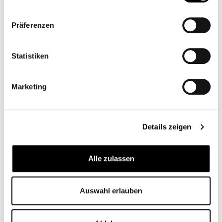
Dienstleistung (*)
Präferenzen
_______________________________________________
Statistiken
_______________________________________________
Bestellt am ___________________ (*)/erhalten am ___
Marketing
____________________(*)
Name des/der Verbraucher(s) _______________________
Details zeigen
_______________
Anschrift des/der Verbraucher(s)
Alle zulassen
_________________________________
Auswahl erlauben
_________________________________
_________________________________