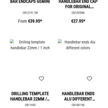
BAR ENDCAPS GEMINI
HANDLEBAR END CAP
FOR ORIGINAL
HANDLEBAR
CB12191.1M
CB12050M
From
€39.95*
€27.95*
DRILLING TEMPLATE
HANDLEBAR ENDS
HANDLEBAR 22MM / 1
ALU DIFFERENT
INCH
COLORS
CB11954
CB10811M