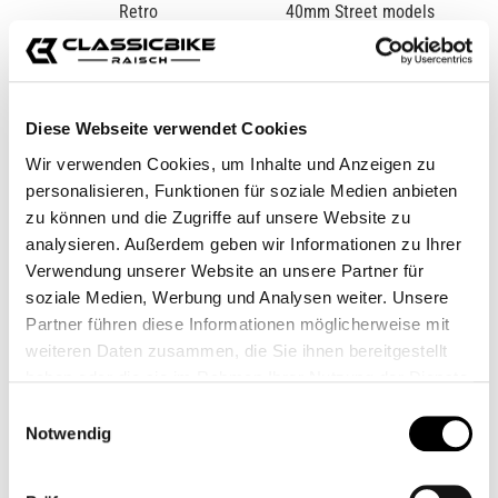
Diese Webseite verwendet Cookies
Wir verwenden Cookies, um Inhalte und Anzeigen zu
personalisieren, Funktionen für soziale Medien anbieten
zu können und die Zugriffe auf unsere Website zu
LSL HANDLEBAR
BRAKE LINE
analysieren. Außerdem geben wir Informationen zu Ihrer
WEIGHT RETRO
EXTENSION 40MM
STREET MODELS
Verwendung unserer Website an unsere Partner für
CB12020M
CB11750
soziale Medien, Werbung und Analysen weiter. Unsere
From
€29.95*
€14.95*
Partner führen diese Informationen möglicherweise mit
weiteren Daten zusammen, die Sie ihnen bereitgestellt
haben oder die sie im Rahmen Ihrer Nutzung der Dienste
gesammelt haben.
Einwilligungsauswahl
Notwendig