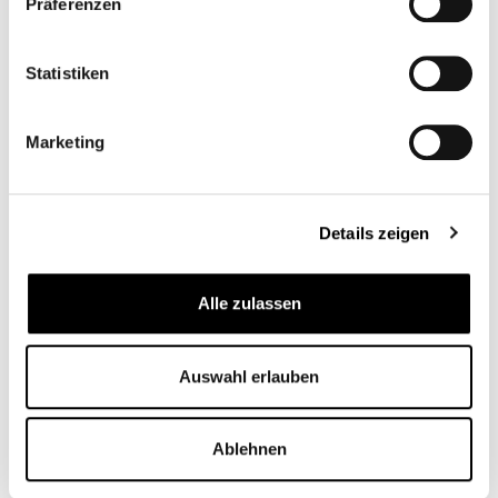
Präferenzen
Statistiken
Marketing
HANDLEBAR LEATHER
HAND GUARDS
TOOLBAG
TRIUMPH SCRAMBLER
CB11883M
CB11827
Details zeigen
From
€99.95*
From
€169.00*
Alle zulassen
Auswahl erlauben
Ablehnen