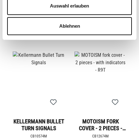
OS-STYLE BLINKER
KELLERMANN ATTO
Auswahl erlauben
INDICATOR
CB10573
CB11500M
Ablehnen
€49.95*
From
€59.95*
KELLERMANN BULLET
MOTOISM FORK
TURN SIGNALS
COVER - 2 PIECES -
WITH INDICATORS -
CB10574M
CB12674M