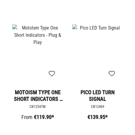
MOTOISM TYPE ONE
PICO LED TURN
SHORT INDICATORS -
SIGNAL
PLUG & PLAY
CB12547M
CB12469
From
€119.90*
€139.95*