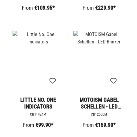
R9T
From
€109.95*
From
€229.90*
LITTLE NO. ONE
MOTOISM GABEL
INDICATORS
SCHELLEN - LED
BLINKER
CB11424M
CB12550M
From
€99.90*
From
€159.90*