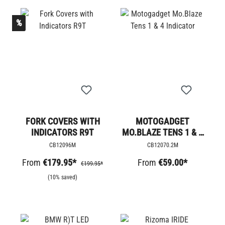
%
FORK COVERS WITH
MOTOGADGET
INDICATORS R9T
MO.BLAZE TENS 1 & 4
INDICATOR
CB12096M
CB12070.2M
From
€179.95*
From
€59.00*
€199.95*
(10% saved)