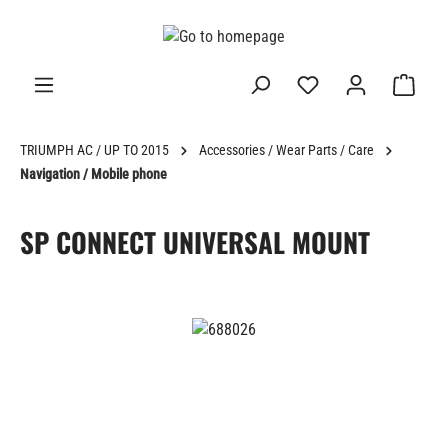
in content
TRIUMPH AC / UP TO 2015
Accessories / Wear Parts / Care
Navigation / Mobile phone
SP CONNECT UNIVERSAL MOUNT
Skip image gallery