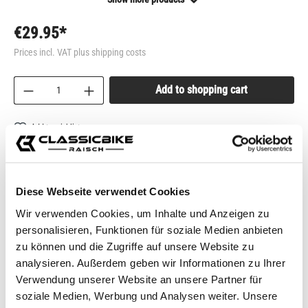
€29.95*
Prices incl. VAT plus shipping costs
Product Quantity: Enter the desired amount or us
Add to shopping cart
Add to wishlist
item number:
688026
Shop-number:
CB11999
Diese Webseite verwendet Cookies
Description
Wir verwenden Cookies, um Inhalte und Anzeigen zu
personalisieren, Funktionen für soziale Medien anbieten
With the Velcro fastener, the SP Connect™ Universal Mount
zu können und die Zugriffe auf unsere Website zu
can be attached to rods or tubes with a diameter between 20
analysieren. Außerdem geben wir Informationen zu Ihrer
and 90…
More
Verwendung unserer Website an unsere Partner für
Fits for
soziale Medien, Werbung und Analysen weiter. Unsere